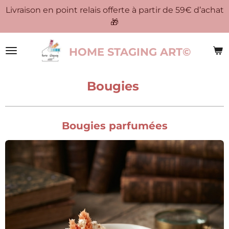
Livraison en point relais offerte à partir de 59€ d’achat
Passer
🎁
au
contenu
principal
HOME STAGING ART©
Bougies
Bougies parfumées