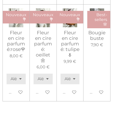
Nouveaux
Nouveaux
Nouveaux
Best-
💐
💐
💐
sellers
🌸
Fleur
Fleur
Fleur
Bougie
en cire
en cire
en cire
buste
parfum
parfum
parfum
7,90 €
é:rose🌹
é:
é: tulipe
oeillet
🌷
8,00 €
🌼
9,99 €
6,00 €
Ajouter au panier
Ajouter au panier
Ajouter au panier
Ajouter au 