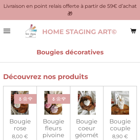
Livraison en point relais offerte à partir de 59€ d’achat
Passer
🎁
au
contenu
principal
HOME STAGING ART©
Bougies décoratives
Découvrez nos produits
🌷🌼🌹
🌷🌼🌹
Bougie
Bougie
Bougie
Bougie
rose
fleurs
coeur
couple
pivoine
géomét
8,00 €
8,90 €