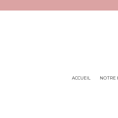
Passer
au
contenu
principal
ACCUEIL
NOTRE 