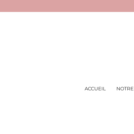
Passer
au
contenu
principal
ACCUEIL
NOTRE