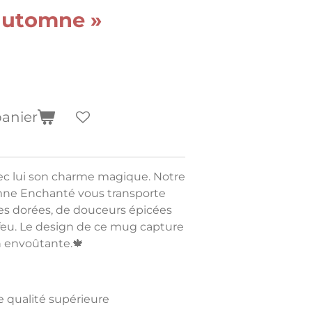
automne »
panier
vec lui son charme magique. Notre
ne Enchanté vous transporte
es dorées, de douceurs épicées
 feu. Le design de ce mug capture
n envoûtante.🍁
e qualité supérieure