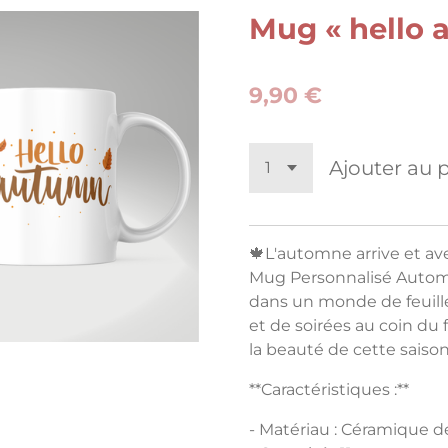
Mug « hello 
9,90 €
Ajouter au 
🍁L'automne arrive et a
Mug Personnalisé Autom
dans un monde de feuill
et de soirées au coin du
la beauté de cette saiso
**Caractéristiques :**
- Matériau : Céramique d