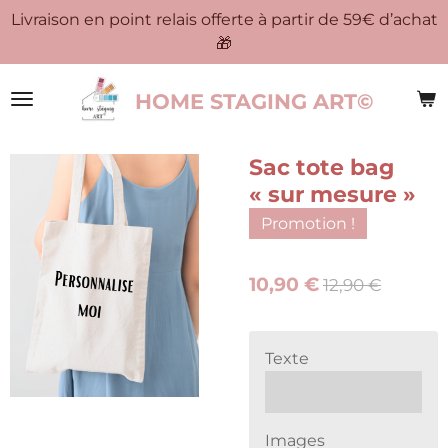
Livraison en point relais offerte à partir de 59€ d’achat
Passer
🎁
au
contenu
principal
HOME STAGING ART©
Sac tote bag
« sur mesure »
Promotion !
10,90 €
12,90 €
Texte
Images