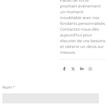
Faites de votre
prochain événement
un moment
inoubliable avec nos
fondants personnalisés.
Contactez-nous dès
aujourd'hui pour
discuter de vos besoins
et obtenir un devis sur
mesure.
P
P
P
P
a
a
a
a
r
r
r
r
t
t
t
t
a
a
a
a
Nom *
g
g
g
g
e
e
e
e
r
r
r
r