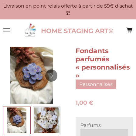
Livraison en point relais offerte à partir de 59€ d’achat
Passer
🎁
au
contenu
principal
HOME STAGING ART©
Fondants
parfumés
« personnalisés
»
Personnalisés
1,00 €
Parfums