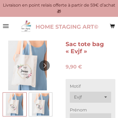
Livraison en point relais offerte à partir de 59€ d’achat
Passer
🎁
au
contenu
principal
HOME STAGING ART©
Sac tote bag
« Evjf »
9,90 €
Motif
Prénom