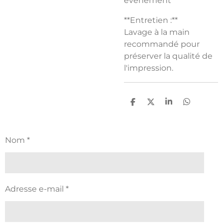
événement
**Entretien :**
Lavage à la main
recommandé pour
préserver la qualité de
l'impression.
P
P
P
P
a
a
a
a
r
r
r
r
t
t
t
t
a
a
a
a
Nom *
g
g
g
g
e
e
e
e
r
r
r
r
Adresse e-mail *