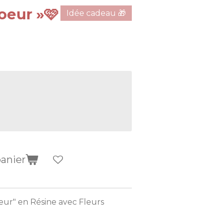
oeur »🩷
Idée cadeau 🎁
panier
oeur" en Résine avec Fleurs