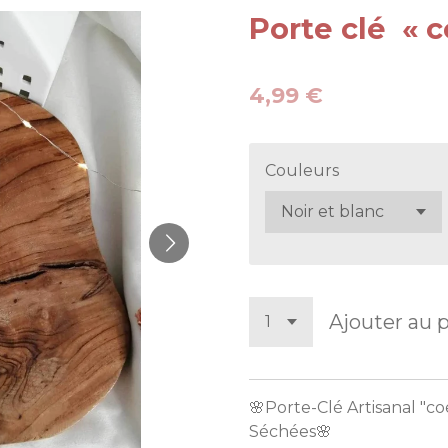
Porte clé « c
4,99 €
Couleurs
Ajouter au 
🌸Porte-Clé Artisanal "c
Séchées🌸