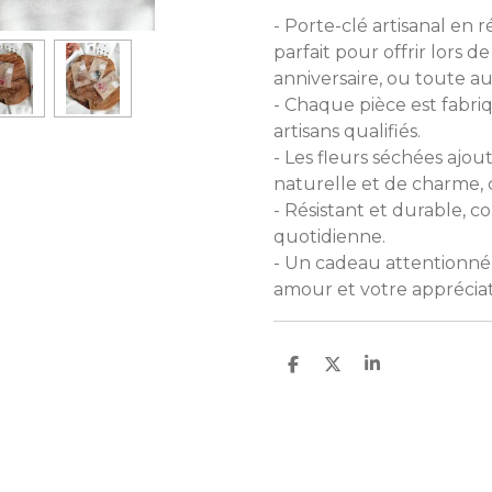
- Porte-clé artisanal en r
parfait pour offrir lors d
anniversaire, ou toute au
- Chaque pièce est fabriq
artisans qualifiés.
- Les fleurs séchées aj
naturelle et de charme,
- Résistant et durable, c
quotidienne.
- Un cadeau attentionné
amour et votre appréciat
P
P
P
a
a
a
r
r
r
t
t
t
a
a
a
g
g
g
e
e
e