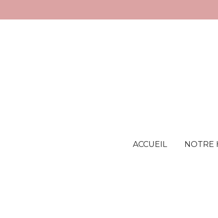
Passer
au
contenu
principal
ACCUEIL
NOTRE 