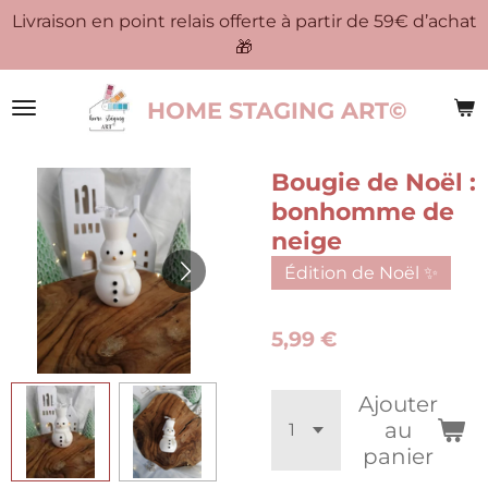
Livraison en point relais offerte à partir de 59€ d’achat
Passer
🎁
au
contenu
principal
HOME STAGING ART©
Bougie de Noël :
bonhomme de
neige
Édition de Noël ✨
5,99 €
Ajouter
au
panier