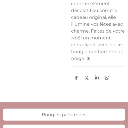
comme élément
décoratif ou comme
cadeau original
, elle
illumine vos fêtes avec
charme. Faites de votre
Noël un moment
inoubliable avec notre
bougie bonhomme de
neige
!❄️
P
P
P
P
a
a
a
a
r
r
r
r
t
t
t
t
a
a
a
a
g
g
g
g
e
e
e
e
r
r
r
r
Bougies parfumées