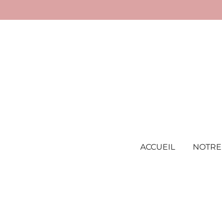
Passer
au
contenu
principal
ACCUEIL
NOTRE