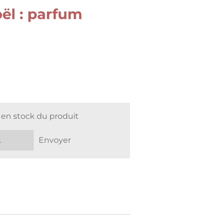
ël : parfum
 en stock du produit
Envoyer