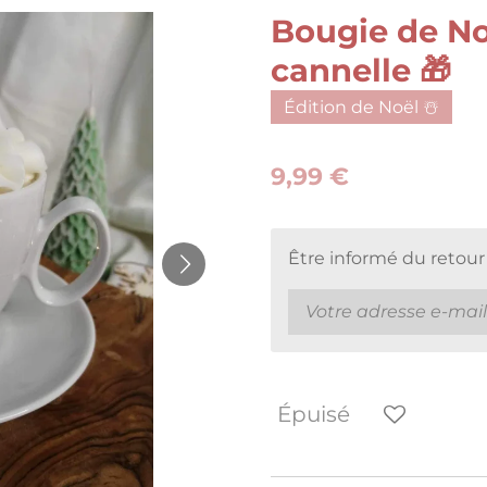
Bougie de No
cannelle 🎁
Édition de Noël ☃️
9,99 €
Être informé du retour
Épuisé