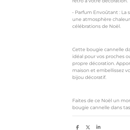
rétro à votre décoration.
•
Parfum Envoûtant
: La 
une atmosphère chaleure
célébrations de Noël.
Cette
bougie cannelle da
idéal pour vos proches o
propre décoration. Appo
maison et embellissez vos
bijou décoratif.
Faites de ce Noël un mo
bougie cannelle dans tas
P
P
P