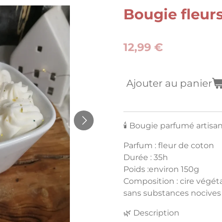
Bougie fleurs
12,99 €
Ajouter au panier
🕯️ Bougie parfumé artisa
Parfum : fleur de coton
Durée : 35h
Poids :environ 150g
Composition : cire végéta
sans substances nocives
🌿 Description