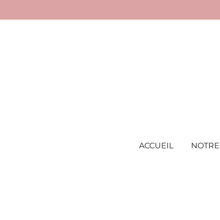
Passer
au
contenu
principal
ACCUEIL
NOTRE