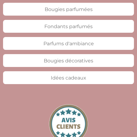
e
e
e
e
r
r
r
r
Bougies parfumées
Fondants parfumés
Parfums d'ambiance
Bougies décoratives
Idées cadeaux