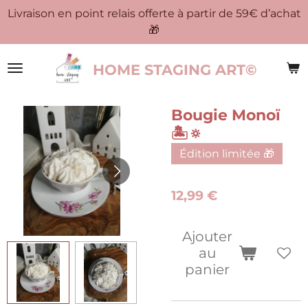
Livraison en point relais offerte à partir de 59€ d’achat
Passer
🎁
au
contenu
principal
HOME STAGING ART©
Bougie Monoï
🏝️🔅
Édition limitée 🎁
12,99 €
Ajouter
au
panier