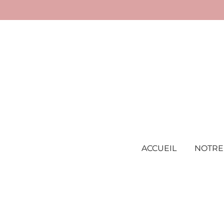
Passer
au
contenu
principal
ACCUEIL
NOTRE