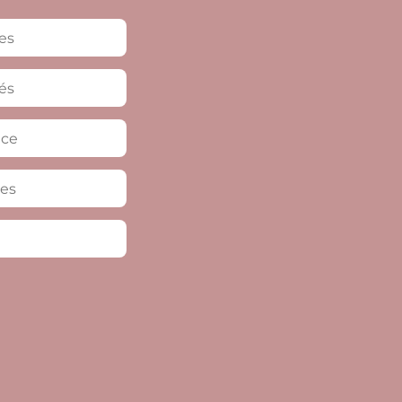
es
és
nce
ves