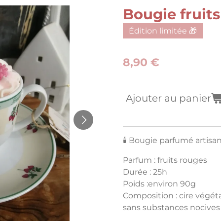
Bougie fruits
Édition limitée 🎁
8,90 €
Ajouter au panier
🕯️ Bougie parfumé artisa
Parfum : fruits rouges
Durée : 25h
Poids :environ 90g
Composition : cire végéta
sans substances nocives