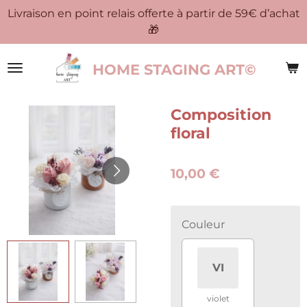
Livraison en point relais offerte à partir de 59€ d’achat
Passer
🎁
au
contenu
principal
HOME STAGING ART©
Composition
floral
10,00 €
Couleur
VI
violet