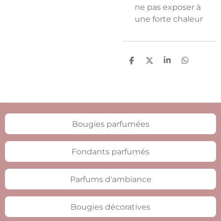
ne pas exposer à
une forte chaleur
P
P
P
P
a
a
a
a
r
r
r
r
t
t
t
t
a
a
a
a
g
g
g
g
e
e
e
e
r
r
r
r
Bougies parfumées
Fondants parfumés
Parfums d'ambiance
Bougies décoratives