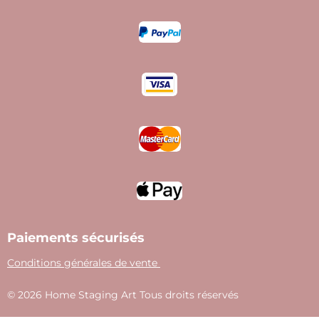
n
a
i
s
c
n
t
e
t
a
b
e
g
o
r
r
o
e
a
k
s
m
t
Paiements sécurisés
Conditions générales de vente
© 2026 Home Staging Art Tous droits réservés